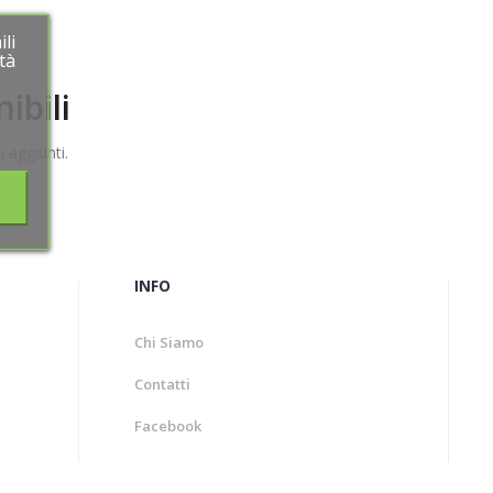
li
li
tà
tà
ibili
 aggiunti.
INFO
Chi Siamo
Contatti
Facebook