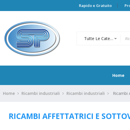
Rapido e Gratuito
Pr
Tutte Le Categorie
keyboard_arrow_down
Home
Home
Ricambi industriali
Ricambi industriali
Ricambi A
RICAMBI AFFETTATRICI E SOTT