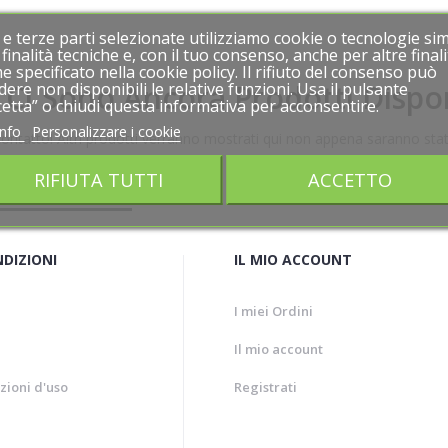
 e terze parti selezionate utilizziamo cookie o tecnologie simi
 e terze parti selezionate utilizziamo cookie o tecnologie simi
finalità tecniche e, con il tuo consenso, anche per altre finali
finalità tecniche e, con il tuo consenso, anche per altre finali
e specificato nella cookie policy. Il rifiuto del consenso può
e specificato nella cookie policy. Il rifiuto del consenso può
Ci Sono Ancora Prodotti Dispon
dere non disponibili le relative funzioni. Usa il pulsante
dere non disponibili le relative funzioni. Usa il pulsante
cetta” o chiudi questa informativa per acconsentire.
cetta” o chiudi questa informativa per acconsentire.
info
info
Personalizzare i cookie
Personalizzare i cookie
contatto! Altri prodotti verranno mostrati qui non appena saranno stati
RIFIUTA TUTTI
RIFIUTA TUTTI
ACCETTO
ACCETTO
NDIZIONI
IL MIO ACCOUNT
I miei Ordini
Il mio account
zioni d'uso
Registrati