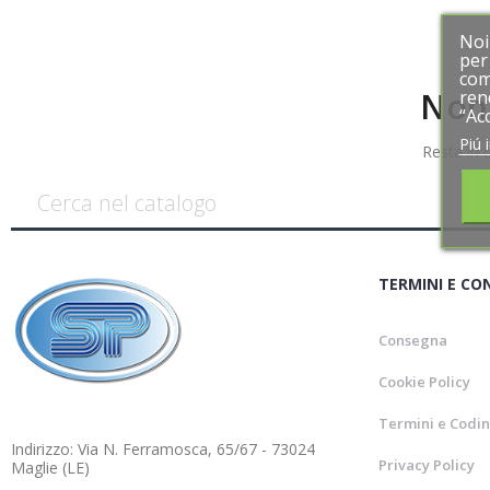
Noi
Noi
per 
per 
com
com
Non 
ren
ren
“Ac
“Ac
Piú 
Piú 
Resta in 
TERMINI E CO
Consegna
Cookie Policy
Termini e Codin
Indirizzo: Via N. Ferramosca, 65/67 - 73024
Privacy Policy
Maglie (LE)