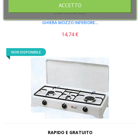
ACCETTO
ACCETTO
CARTELLA 005
GHIERA MOZZO INFERIORE...
14,74 €
Prezzo
NON DISPONIBILE
RAPIDO E GRATUITO