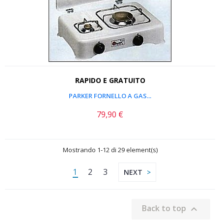
RAPIDO E GRATUITO
PARKER FORNELLO A GAS...
79,90 €
Prezzo
Mostrando 1-12 di 29 element(s)
1
2
3
NEXT
Back to top
