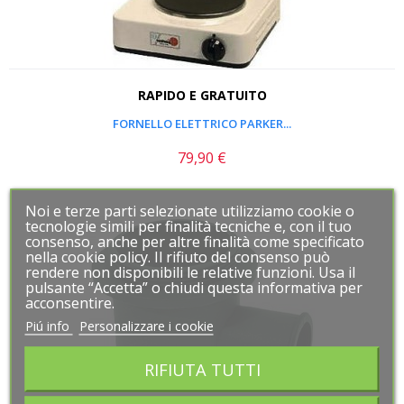
RAPIDO E GRATUITO
FORNELLO ELETTRICO PARKER...
79,90 €
Prezzo
Noi e terze parti selezionate utilizziamo cookie o
Noi e terze parti selezionate utilizziamo cookie o
tecnologie simili per finalità tecniche e, con il tuo
tecnologie simili per finalità tecniche e, con il tuo
consenso, anche per altre finalità come specificato
consenso, anche per altre finalità come specificato
nella cookie policy. Il rifiuto del consenso può
nella cookie policy. Il rifiuto del consenso può
rendere non disponibili le relative funzioni. Usa il
rendere non disponibili le relative funzioni. Usa il
pulsante “Accetta” o chiudi questa informativa per
pulsante “Accetta” o chiudi questa informativa per
acconsentire.
acconsentire.
Piú info
Piú info
Personalizzare i cookie
Personalizzare i cookie
RIFIUTA TUTTI
RIFIUTA TUTTI