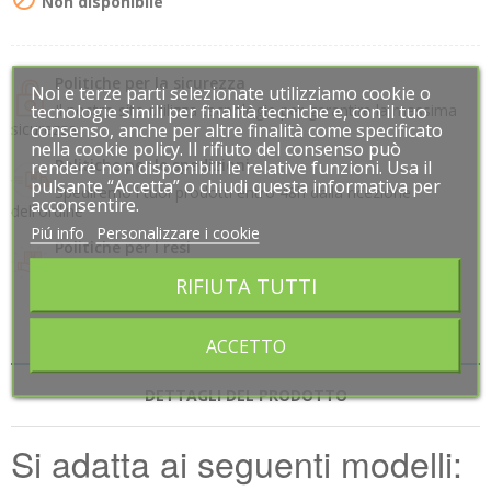
Non disponibile
Politiche per la sicurezza
Noi e terze parti selezionate utilizziamo cookie o
Noi e terze parti selezionate utilizziamo cookie o
tecnologie simili per finalità tecniche e, con il tuo
tecnologie simili per finalità tecniche e, con il tuo
Il nostro sito utilizza tecnologie per garantire la massima
consenso, anche per altre finalità come specificato
consenso, anche per altre finalità come specificato
sicurezza
nella cookie policy. Il rifiuto del consenso può
nella cookie policy. Il rifiuto del consenso può
Politiche per le spedizioni
rendere non disponibili le relative funzioni. Usa il
rendere non disponibili le relative funzioni. Usa il
pulsante “Accetta” o chiudi questa informativa per
pulsante “Accetta” o chiudi questa informativa per
Spediremo i tuoi prodotti entro 48h dalla ricezione
acconsentire.
acconsentire.
dell'ordine
Piú info
Piú info
Personalizzare i cookie
Personalizzare i cookie
Politiche per i resi
Accettiamo Resi entro 14 giorni
RIFIUTA TUTTI
RIFIUTA TUTTI
DESCRIZIONE
ACCETTO
ACCETTO
DETTAGLI DEL PRODOTTO
Si adatta ai seguenti modelli: