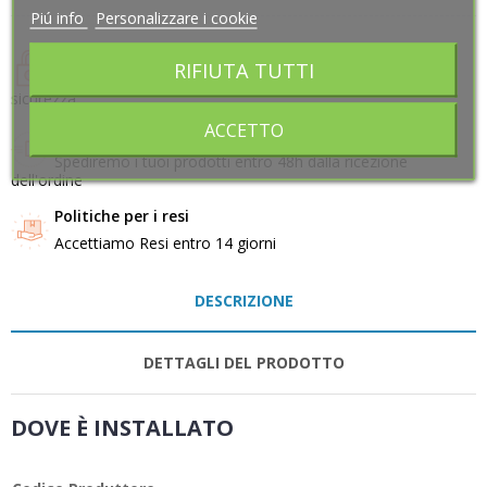
Piú info
Piú info
Personalizzare i cookie
Personalizzare i cookie
Politiche per la sicurezza
RIFIUTA TUTTI
RIFIUTA TUTTI
Il nostro sito utilizza tecnologie per garantire la massima
sicurezza
ACCETTO
ACCETTO
Politiche per le spedizioni
Spediremo i tuoi prodotti entro 48h dalla ricezione
dell'ordine
Politiche per i resi
Accettiamo Resi entro 14 giorni
DESCRIZIONE
DETTAGLI DEL PRODOTTO
DOVE È INSTALLATO