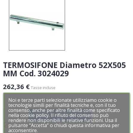
TERMOSIFONE Diametro 52X505
MM Cod. 3024029
262,36 €
Tasse incluse
Noi e terze parti selezionate utilizziamo cookie o
Noi e terze parti selezionate utilizziamo cookie o
tecnologie simili per finalità tecniche e, con il tuo
tecnologie simili per finalità tecniche e, con il tuo
consenso, anche per altre finalità come specificato
consenso, anche per altre finalità come specificato
VERIFICA DISPONIBILITÀ
nella cookie policy. Il rifiuto del consenso può
nella cookie policy. Il rifiuto del consenso può
rendere non disponibili le relative funzioni. Usa il
rendere non disponibili le relative funzioni. Usa il

pulsante “Accetta” o chiudi questa informativa per
pulsante “Accetta” o chiudi questa informativa per
Non disponibile
acconsentire.
acconsentire.