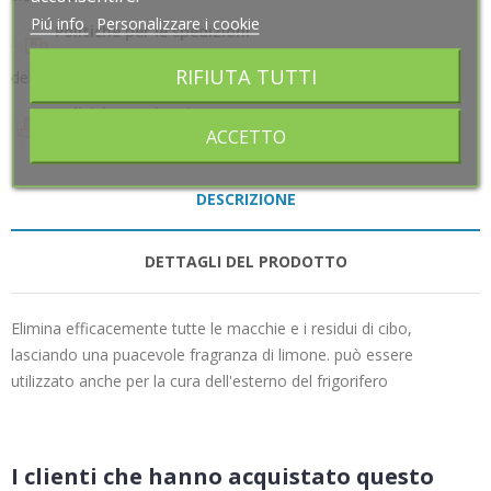
Piú info
Piú info
Personalizzare i cookie
Personalizzare i cookie
Politiche per le spedizioni
Spediremo i tuoi prodotti entro 48h dalla ricezione
RIFIUTA TUTTI
RIFIUTA TUTTI
dell'ordine
Politiche per i resi
ACCETTO
ACCETTO
Accettiamo Resi entro 14 giorni
DESCRIZIONE
DETTAGLI DEL PRODOTTO
Elimina efficacemente tutte le macchie e i residui di cibo,
lasciando una puacevole fragranza di limone. può essere
utilizzato anche per la cura dell'esterno del frigorifero
I clienti che hanno acquistato questo