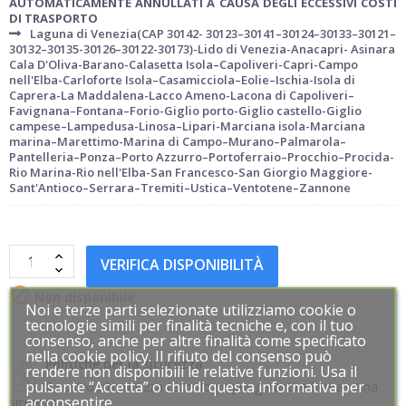
AUTOMATICAMENTE ANNULLATI A CAUSA DEGLI ECCESSIVI COSTI
DI TRASPORTO
Laguna di Venezia(CAP 30142- 30123–30141–30124–30133–30121–
30132–30135-30126–30122-30173)-Lido di Venezia-Anacapri- Asinara
Cala D'Oliva-Barano-Calasetta Isola–Capoliveri-Capri-Campo
nell'Elba-Carloforte Isola–Casamicciola–Eolie–Ischia-Isola di
Caprera-La Maddalena-Lacco Ameno-Lacona di Capoliveri–
Favignana–Fontana–Forio-Giglio porto-Giglio castello-Giglio
campese–Lampedusa-Linosa–Lipari-Marciana isola-Marciana
marina–Marettimo-Marina di Campo–Murano–Palmarola–
Pantelleria–Ponza–Porto Azzurro–Portoferraio–Procchio–Procida-
Rio Marina-Rio nell'Elba-San Francesco-San Giorgio Maggiore-
Sant'Antioco–Serrara–Tremiti–Ustica–Ventotene–Zannone
VERIFICA DISPONIBILITÀ

Non disponibile
Noi e terze parti selezionate utilizziamo cookie o
Noi e terze parti selezionate utilizziamo cookie o
tecnologie simili per finalità tecniche e, con il tuo
tecnologie simili per finalità tecniche e, con il tuo
consenso, anche per altre finalità come specificato
consenso, anche per altre finalità come specificato
nella cookie policy. Il rifiuto del consenso può
nella cookie policy. Il rifiuto del consenso può
Politiche per la sicurezza
rendere non disponibili le relative funzioni. Usa il
rendere non disponibili le relative funzioni. Usa il
pulsante “Accetta” o chiudi questa informativa per
pulsante “Accetta” o chiudi questa informativa per
Il nostro sito utilizza tecnologie per garantire la massima
acconsentire.
acconsentire.
sicurezza