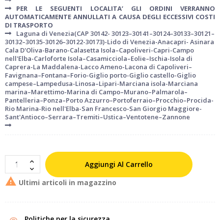
PER LE SEGUENTI LOCALITA’ GLI ORDINI VERRANNO
AUTOMATICAMENTE ANNULLATI A CAUSA DEGLI ECCESSIVI COSTI
DI TRASPORTO
Laguna di Venezia(CAP 30142- 30123–30141–30124–30133–30121–
30132–30135-30126–30122-30173)-Lido di Venezia-Anacapri- Asinara
Cala D'Oliva-Barano-Calasetta Isola–Capoliveri-Capri-Campo
nell'Elba-Carloforte Isola–Casamicciola–Eolie–Ischia-Isola di
Caprera-La Maddalena-Lacco Ameno-Lacona di Capoliveri–
Favignana–Fontana–Forio-Giglio porto-Giglio castello-Giglio
campese–Lampedusa-Linosa–Lipari-Marciana isola-Marciana
marina–Marettimo-Marina di Campo–Murano–Palmarola–
Pantelleria–Ponza–Porto Azzurro–Portoferraio–Procchio–Procida-
Rio Marina-Rio nell'Elba-San Francesco-San Giorgio Maggiore-
Sant'Antioco–Serrara–Tremiti–Ustica–Ventotene–Zannone
Aggiungi Al Carrello

Ultimi articoli in magazzino
Politiche per la sicurezza