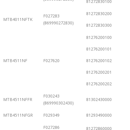
81272830100
81272830200
F027283
MTB4011NFTK
(869990272830)
81272830300
81276200100
81276200101
MTB4511NF
F027620
81276200102
81276200201
81276200202
F030243
MTB4511NFFR
81302430000
(869990302430)
MTB4511NFGR
F029349
81293490000
F027286
81272860000