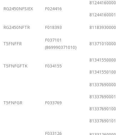
81244160000
RG2450NFSIEX
F024416
81244160001
RG2450NFTR
F018393
81183930000
F037101
T5FNFFR
81371010000
(869990371010)
81341550000
T5FNFGFTK
F034155
81341550100
81337690000
81337690001
T5FNFGR
F033769
81337690100
81337690101
F033126
81331260000