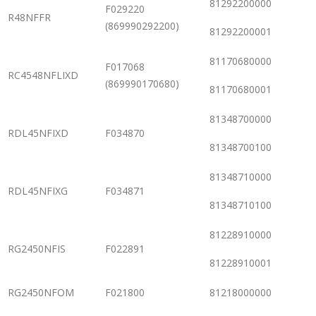
81292200000
F029220
R48NFFR
(869990292200)
81292200001
81170680000
F017068
RC4548NFLIXD
(869990170680)
81170680001
81348700000
RDL45NFIXD
F034870
81348700100
81348710000
RDL45NFIXG
F034871
81348710100
81228910000
RG2450NFIS
F022891
81228910001
RG2450NFOM
F021800
81218000000