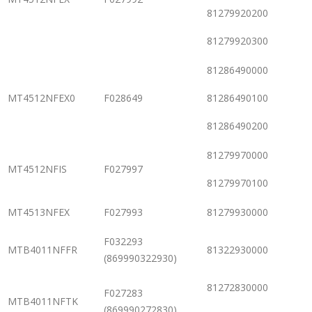
81279920200
81279920300
81286490000
MT4512NFEX0
F028649
81286490100
81286490200
81279970000
MT4512NFIS
F027997
81279970100
MT4513NFEX
F027993
81279930000
F032293
MTB4011NFFR
81322930000
(869990322930)
81272830000
F027283
MTB4011NFTK
(869990272830)