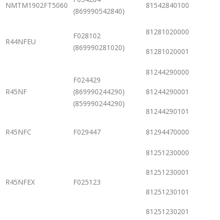
NMTM1902FT5060
81542840100
(869990542840)
81281020000
F028102
R44NFEU
(869990281020)
81281020001
81244290000
F024429
R45NF
(869990244290)
81244290001
(859990244290)
81244290101
R45NFC
F029447
81294470000
81251230000
81251230001
R45NFEX
F025123
81251230101
81251230201