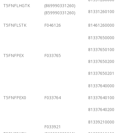
T5FNFLHGTK
(869990331260)
81331260100
(859990331260)
T5FNFLSTK
F046126
81461260000
81337650000
81337650100
T5FNFPEX
F033765
81337650200
81337650201
81337640000
T5FNFPEX0
F033764
81337640100
81337640200
81339210000
F033921