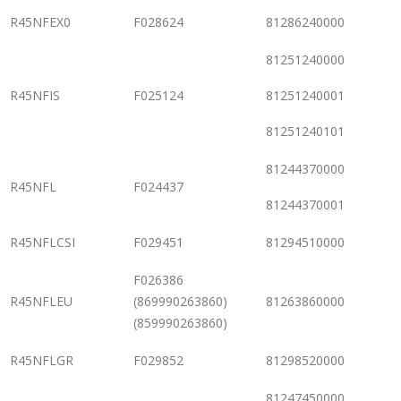
R45NFEX0
F028624
81286240000
81251240000
R45NFIS
F025124
81251240001
81251240101
81244370000
R45NFL
F024437
81244370001
R45NFLCSI
F029451
81294510000
F026386
R45NFLEU
(869990263860)
81263860000
(859990263860)
R45NFLGR
F029852
81298520000
81247450000