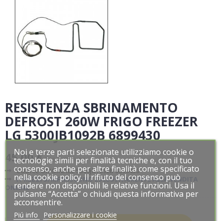
RESISTENZA SBRINAMENTO
DEFROST 260W FRIGO FREEZER
LG 5300JB1092B 6899430
Noi e terze parti selezionate utilizziamo cookie o
Noi e terze parti selezionate utilizziamo cookie o
45,00 €
Tasse incluse
tecnologie simili per finalità tecniche e, con il tuo
tecnologie simili per finalità tecniche e, con il tuo
consenso, anche per altre finalità come specificato
consenso, anche per altre finalità come specificato
CODICE ORIGINALE 5300jb1092b 6899430
nella cookie policy. Il rifiuto del consenso può
nella cookie policy. Il rifiuto del consenso può
I PREZZI SI RIFERISCONO ESCLUSIVAMENTE ALLA VENDITA
rendere non disponibili le relative funzioni. Usa il
rendere non disponibili le relative funzioni. Usa il
ONLINE
pulsante “Accetta” o chiudi questa informativa per
pulsante “Accetta” o chiudi questa informativa per
acconsentire.
acconsentire.
Piú info
Piú info
Personalizzare i cookie
Personalizzare i cookie