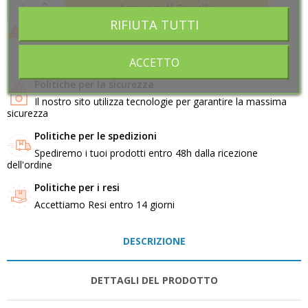
Aggiungi Al Carrello
RIFIUTA TUTTI
RIFIUTA TUTTI

Ultimi articoli in magazzino
ACCETTO
ACCETTO
Politiche per la sicurezza
Il nostro sito utilizza tecnologie per garantire la massima
sicurezza
Politiche per le spedizioni
Spediremo i tuoi prodotti entro 48h dalla ricezione
dell'ordine
Politiche per i resi
Accettiamo Resi entro 14 giorni
DESCRIZIONE
DETTAGLI DEL PRODOTTO