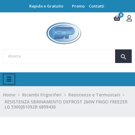
Rapido e Gratuito
Promo
Contatti
0
search
navigazione
☰
Toggle
Home
Ricambi Frigoriferi
Resistenze e Termostati
RESISTENZA SBRINAMENTO DEFROST 260W FRIGO FREEZER
LG 5300JB1092B 6899430