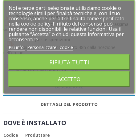
Noi e terze parti selezionate utilizziamo cookie o
Noi e terze parti selezionate utilizziamo cookie o
tecnologie simili per finalità tecniche e, con il tuo
tecnologie simili per finalità tecniche e, con il tuo
Politiche per la sicurezza
consenso, anche per altre finalità come specificato
consenso, anche per altre finalità come specificato
nella cookie policy. Il rifiuto del consenso può
nella cookie policy. Il rifiuto del consenso può
Il nostro sito utilizza tecnologie per garantire la massima
rendere non disponibili le relative funzioni. Usa il
rendere non disponibili le relative funzioni. Usa il
sicurezza
pulsante “Accetta” o chiudi questa informativa per
pulsante “Accetta” o chiudi questa informativa per
acconsentire.
acconsentire.
Politiche per le spedizioni
Piú info
Piú info
Personalizzare i cookie
Personalizzare i cookie
Spediremo i tuoi prodotti entro 48h dalla ricezione
dell'ordine
RIFIUTA TUTTI
RIFIUTA TUTTI
Politiche per i resi
Accettiamo Resi entro 14 giorni
ACCETTO
ACCETTO
DESCRIZIONE
DETTAGLI DEL PRODOTTO
DOVE È INSTALLATO
Codice
Produttore