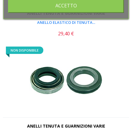
ACCETTO
ACCETTO
ANELLI TENUTA E GUARNIZIONI VARIE
ANELLO ELASTICO DI TENUTA...
29,40 €
Prezzo
NON DISPONIBILE
ANELLI TENUTA E GUARNIZIONI VARIE