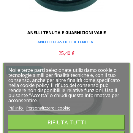
ANELLI TENUTA E GUARNIZIONI VARIE
ANELLO ELASTICO DI TENUTA...
25,40 €
Prezzo
Noi e terze parti selezionate utilizziamo cookie o
Noi e terze parti selezionate utilizziamo cookie o
NON DISPONIBILE
tecnologie simili per finalità tecniche e, con il tuo
tecnologie simili per finalità tecniche e, con il tuo
consenso, anche per altre finalità come specificato
consenso, anche per altre finalità come specificato
nella cookie policy. Il rifiuto del consenso può
nella cookie policy. Il rifiuto del consenso può
rendere non disponibili le relative funzioni. Usa il
rendere non disponibili le relative funzioni. Usa il
pulsante “Accetta” o chiudi questa informativa per
pulsante “Accetta” o chiudi questa informativa per
acconsentire.
acconsentire.
Piú info
Piú info
Personalizzare i cookie
Personalizzare i cookie
RIFIUTA TUTTI
RIFIUTA TUTTI