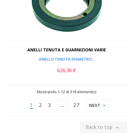
ANELLI TENUTA E GUARNIZIONI VARIE
ANELLO TENUTA DIAMETRO...
626,36 €
Prezzo
Mostrando 1-12 di 318 element(s)
1
2
3
27
…
NEXT
Back to top
