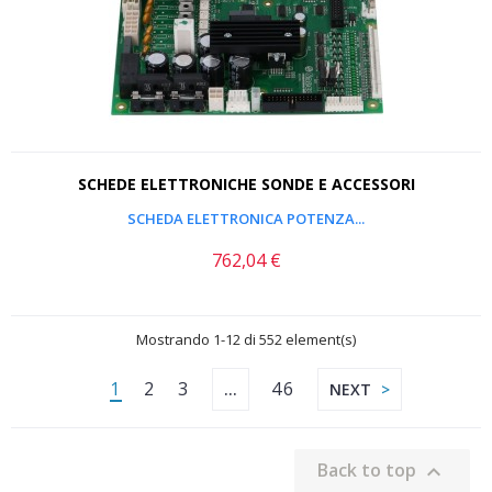
SCHEDE ELETTRONICHE SONDE E ACCESSORI
SCHEDA ELETTRONICA POTENZA...
762,04 €
Prezzo
Mostrando 1-12 di 552 element(s)
1
2
3
46
…
NEXT
Back to top
