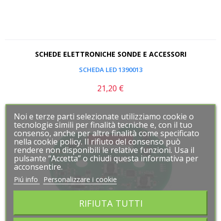
SCHEDE ELETTRONICHE SONDE E ACCESSORI
SCHEDA LED 1390013
21,20 €
Prezzo
Noi e terze parti selezionate utilizziamo cookie o
Noi e terze parti selezionate utilizziamo cookie o
tecnologie simili per finalità tecniche e, con il tuo
tecnologie simili per finalità tecniche e, con il tuo
consenso, anche per altre finalità come specificato
consenso, anche per altre finalità come specificato
nella cookie policy. Il rifiuto del consenso può
nella cookie policy. Il rifiuto del consenso può
rendere non disponibili le relative funzioni. Usa il
rendere non disponibili le relative funzioni. Usa il
pulsante “Accetta” o chiudi questa informativa per
pulsante “Accetta” o chiudi questa informativa per
acconsentire.
acconsentire.
Piú info
Piú info
Personalizzare i cookie
Personalizzare i cookie
RIFIUTA TUTTI
RIFIUTA TUTTI