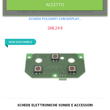
ACCETTO
ACCETTO
SCHEDE ELETTRONICHE SONDE E ACCESSORI
SCHEDA PULSANTI CON DISPLAY...
268,24 €
Prezzo
NON DISPONIBILE
SCHEDE ELETTRONICHE SONDE E ACCESSORI