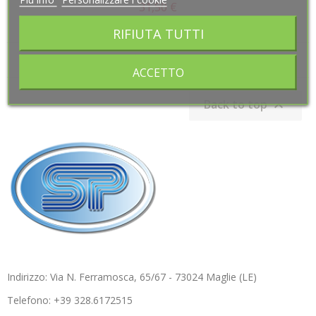
31,50 €
Prezzo
RIFIUTA TUTTI
RIFIUTA TUTTI
Mostrando 1-1 di 1 element(s)
ACCETTO
ACCETTO
Back to top

Indirizzo: Via N. Ferramosca, 65/67 - 73024 Maglie (LE)
Telefono: +39 328.6172515