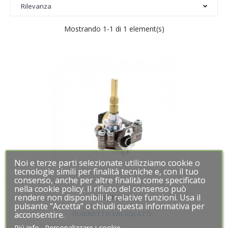
Rilevanza
Mostrando 1-1 di 1 element(s)
Noi e terze parti selezionate utilizziamo cookie o
Noi e terze parti selezionate utilizziamo cookie o
tecnologie simili per finalità tecniche e, con il tuo
tecnologie simili per finalità tecniche e, con il tuo
consenso, anche per altre finalità come specificato
consenso, anche per altre finalità come specificato
nella cookie policy. Il rifiuto del consenso può
nella cookie policy. Il rifiuto del consenso può
rendere non disponibili le relative funzioni. Usa il
rendere non disponibili le relative funzioni. Usa il
RUBINETTI
pulsante “Accetta” o chiudi questa informativa per
pulsante “Accetta” o chiudi questa informativa per
acconsentire.
acconsentire.
RUBINETTO VALVOLATO...
Piú info
Piú info
Personalizzare i cookie
Personalizzare i cookie