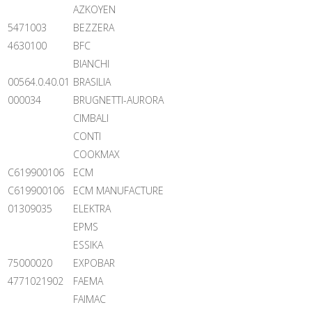
AZKOYEN
5471003
BEZZERA
4630100
BFC
BIANCHI
00564.0.40.01
BRASILIA
000034
BRUGNETTI-AURORA
CIMBALI
CONTI
COOKMAX
C619900106
ECM
C619900106
ECM MANUFACTURE
01309035
ELEKTRA
EPMS
ESSIKA
75000020
EXPOBAR
4771021902
FAEMA
FAIMAC