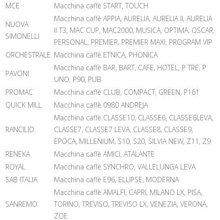
MCE
Macchina caffè START, TOUCH
Macchina caffè APPIA, AURELIA, AURELIA II, AURELIA
NUOVA
II T3, MAC CUP, MAC2000, MUSICA, OPTIMA, OSCAR,
SIMONELLI
PERSONAL, PREMIER, PREMIER MAXI, PROGRAM VIP
ORCHESTRALE
Macchina caffè ETNICA, PHONICA
Macchina caffè BAR, BART, CAFE, HOTEL, P TRE, P
PAVONI
UNO, P90, PUB
PROMAC
Macchina caffè CLUB, COMPACT, GREEN, P161
QUICK MILL
Macchina caffè 0980 ANDREJA
Macchina caffè CLASSE10, CLASSE6, CLASSE6LEVA,
RANCILIO
CLASSE7, CLASSE7 LEVA, CLASSE8, CLASSE9,
EPOCA, MILLENIUM, S10, S20, SILVIA NEW, Z11, Z9
RENEKA
Macchina caffè AMICI, ATALANTE
ROYAL
Macchina caffè SYNCHRO, VALLELUNGA LEVA
SAB ITALIA
Macchina caffè E96, ELLIPSE, MODERNA
Macchina caffè AMALFI, CAPRI, MILANO LX, PISA,
SANREMO
TORINO, TREVISO, TREVISO LX, VENEZIA, VERONA,
ZOE