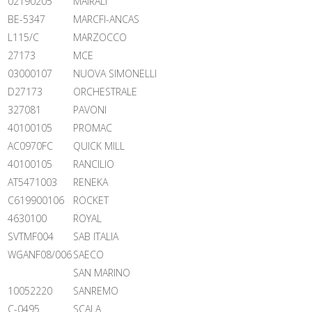
02190205
MAIRALI
BE-5347
MARCFI-ANCAS
L115/C
MARZOCCO
27173
MCE
03000107
NUOVA SIMONELLI
D27173
ORCHESTRALE
327081
PAVONI
40100105
PROMAC
AC0970FC
QUICK MILL
40100105
RANCILIO
AT5471003
RENEKA
C619900106
ROCKET
4630100
ROYAL
SVTMF004
SAB ITALIA
WGANF08/006
SAECO
SAN MARINO
10052220
SANREMO
C-0495
SCALA