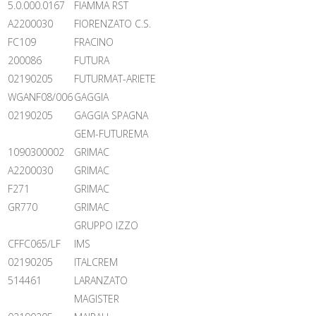
5.0.000.0167
FIAMMA RST
A2200030
FIORENZATO C.S.
FC109
FRACINO
200086
FUTURA
02190205
FUTURMAT-ARIETE
WGANF08/006
GAGGIA
02190205
GAGGIA SPAGNA
GEM-FUTUREMA
1090300002
GRIMAC
A2200030
GRIMAC
F271
GRIMAC
GR770
GRIMAC
GRUPPO IZZO
CFFC065/LF
IMS
02190205
ITALCREM
514461
LARANZATO
MAGISTER