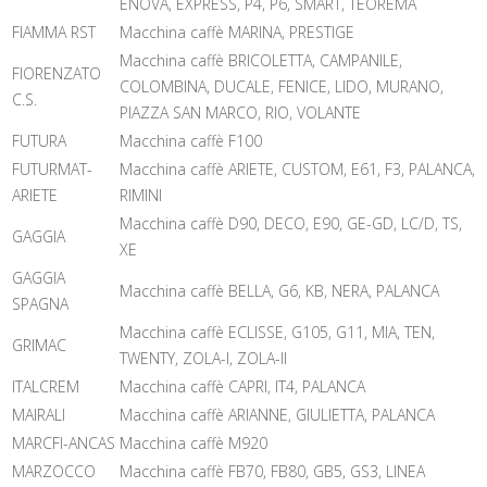
ENOVA, EXPRESS, P4, P6, SMART, TEOREMA
FIAMMA RST
Macchina caffè MARINA, PRESTIGE
Macchina caffè BRICOLETTA, CAMPANILE,
FIORENZATO
COLOMBINA, DUCALE, FENICE, LIDO, MURANO,
C.S.
PIAZZA SAN MARCO, RIO, VOLANTE
FUTURA
Macchina caffè F100
FUTURMAT-
Macchina caffè ARIETE, CUSTOM, E61, F3, PALANCA,
ARIETE
RIMINI
Macchina caffè D90, DECO, E90, GE-GD, LC/D, TS,
GAGGIA
XE
GAGGIA
Macchina caffè BELLA, G6, KB, NERA, PALANCA
SPAGNA
Macchina caffè ECLISSE, G105, G11, MIA, TEN,
GRIMAC
TWENTY, ZOLA-I, ZOLA-II
ITALCREM
Macchina caffè CAPRI, IT4, PALANCA
MAIRALI
Macchina caffè ARIANNE, GIULIETTA, PALANCA
MARCFI-ANCAS
Macchina caffè M920
MARZOCCO
Macchina caffè FB70, FB80, GB5, GS3, LINEA