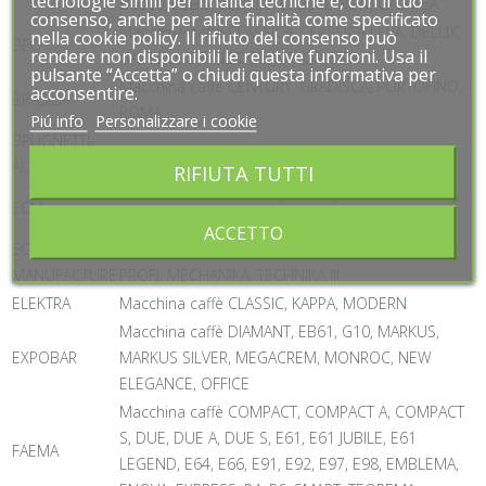
tecnologie simili per finalità tecniche e, con il tuo
tecnologie simili per finalità tecniche e, con il tuo
B6000, EBBIS, ELLISSE, ELLISSE NEW, GALATEA
consenso, anche per altre finalità come specificato
consenso, anche per altre finalità come specificato
Macchina caffè CLASSICA, CLASSICA LEVA, DELUX,
nella cookie policy. Il rifiuto del consenso può
nella cookie policy. Il rifiuto del consenso può
BFC
rendere non disponibili le relative funzioni. Usa il
rendere non disponibili le relative funzioni. Usa il
GALILEO, GRANDOGE, JUNIOR, LIRA
pulsante “Accetta” o chiudi questa informativa per
pulsante “Accetta” o chiudi questa informativa per
Macchina caffè CENTURY, GRADISCA, PORTOFINO,
acconsentire.
acconsentire.
BRASILIA
ROMA
Piú info
Piú info
Personalizzare i cookie
Personalizzare i cookie
BRUGNETTI-
Macchina caffè ALEXIA, C
AURORA
RIFIUTA TUTTI
RIFIUTA TUTTI
Macchina caffè GIOTTO, LAURA, MICHELANGELO,
ECM
RAFFAELLO, VENEZIANO
ACCETTO
ACCETTO
ECM
Macchina caffè CASA, CLASSIKA II, ELEKTRONIKA II
MANUFACTURE
PROFI, MECHANIKA, TECHNIKA III
ELEKTRA
Macchina caffè CLASSIC, KAPPA, MODERN
Macchina caffè DIAMANT, EB61, G10, MARKUS,
EXPOBAR
MARKUS SILVER, MEGACREM, MONROC, NEW
ELEGANCE, OFFICE
Macchina caffè COMPACT, COMPACT A, COMPACT
S, DUE, DUE A, DUE S, E61, E61 JUBILE, E61
FAEMA
LEGEND, E64, E66, E91, E92, E97, E98, EMBLEMA,