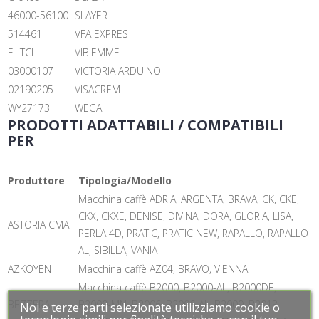
46000-56100
SLAYER
514461
VFA EXPRES
FILTCI
VIBIEMME
03000107
VICTORIA ARDUINO
02190205
VISACREM
WY27173
WEGA
PRODOTTI ADATTABILI / COMPATIBILI
PER
Produttore
Tipologia/Modello
Macchina caffè ADRIA, ARGENTA, BRAVA, CK, CKE,
CKX, CKXE, DENISE, DIVINA, DORA, GLORIA, LISA,
ASTORIA CMA
PERLA 4D, PRATIC, PRATIC NEW, RAPALLO, RAPALLO
AL, SIBILLA, VANIA
AZKOYEN
Macchina caffè AZ04, BRAVO, VIENNA
Macchina caffè B2000, B2000-AL, B2000DE,
BEZZERA
B2000-MN, B2006, B2006-AL, B2009, B2013,
Noi e terze parti selezionate utilizziamo cookie o
Noi e terze parti selezionate utilizziamo cookie o