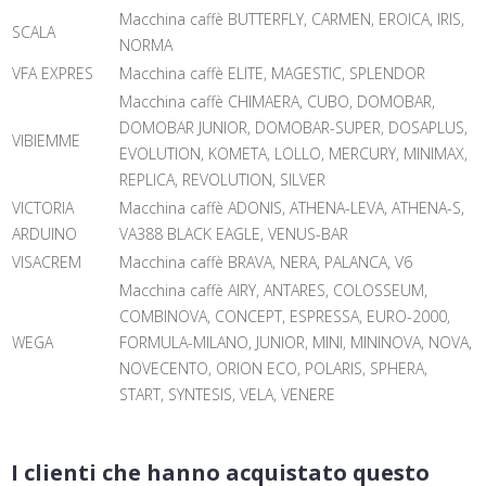
Macchina caffè BUTTERFLY, CARMEN, EROICA, IRIS,
SCALA
NORMA
VFA EXPRES
Macchina caffè ELITE, MAGESTIC, SPLENDOR
Macchina caffè CHIMAERA, CUBO, DOMOBAR,
DOMOBAR JUNIOR, DOMOBAR-SUPER, DOSAPLUS,
VIBIEMME
EVOLUTION, KOMETA, LOLLO, MERCURY, MINIMAX,
REPLICA, REVOLUTION, SILVER
VICTORIA
Macchina caffè ADONIS, ATHENA-LEVA, ATHENA-S,
ARDUINO
VA388 BLACK EAGLE, VENUS-BAR
VISACREM
Macchina caffè BRAVA, NERA, PALANCA, V6
Macchina caffè AIRY, ANTARES, COLOSSEUM,
COMBINOVA, CONCEPT, ESPRESSA, EURO-2000,
WEGA
FORMULA-MILANO, JUNIOR, MINI, MININOVA, NOVA,
NOVECENTO, ORION ECO, POLARIS, SPHERA,
START, SYNTESIS, VELA, VENERE
I clienti che hanno acquistato questo