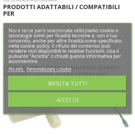
PRODOTTI ADATTABILI / COMPATIBILI
PER
Noi e terze parti selezionate utilizziamo cookie o
Noi e terze parti selezionate utilizziamo cookie o
Produttore
Tipologia/Modello
tecnologie simili per finalità tecniche e, con il tuo
tecnologie simili per finalità tecniche e, con il tuo
Macchina caffè CHIMAERA, CUBO, DOMOBAR JUNIOR,
consenso, anche per altre finalità come specificato
consenso, anche per altre finalità come specificato
VIBIEMME
nella cookie policy. Il rifiuto del consenso può
nella cookie policy. Il rifiuto del consenso può
DOMOBAR-SUPER, LOLLO, REPLICA
rendere non disponibili le relative funzioni. Usa il
rendere non disponibili le relative funzioni. Usa il
pulsante “Accetta” o chiudi questa informativa per
pulsante “Accetta” o chiudi questa informativa per
acconsentire.
acconsentire.
I clienti che hanno acquistato questo
Piú info
Piú info
Personalizzare i cookie
Personalizzare i cookie
prodotto hanno anche comprato:
RIFIUTA TUTTI
RIFIUTA TUTTI
ACCETTO
ACCETTO