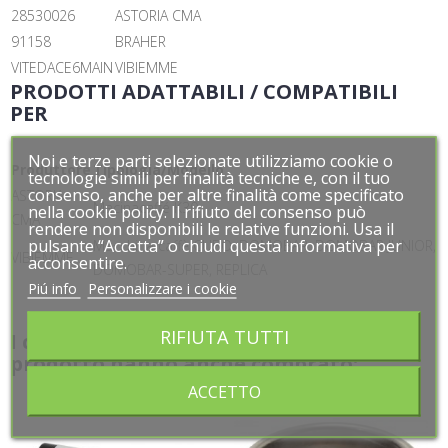
28530026
ASTORIA CMA
91158
BRAHER
VITEDACE6MAIN
VIBIEMME
PRODOTTI ADATTABILI / COMPATIBILI
PER
Noi e terze parti selezionate utilizziamo cookie o
Noi e terze parti selezionate utilizziamo cookie o
Produttore
Tipologia/Modello
tecnologie simili per finalità tecniche e, con il tuo
tecnologie simili per finalità tecniche e, con il tuo
consenso, anche per altre finalità come specificato
consenso, anche per altre finalità come specificato
ASTORIA
Macinacaffé K30
nella cookie policy. Il rifiuto del consenso può
nella cookie policy. Il rifiuto del consenso può
CMA
rendere non disponibili le relative funzioni. Usa il
rendere non disponibili le relative funzioni. Usa il
pulsante “Accetta” o chiudi questa informativa per
pulsante “Accetta” o chiudi questa informativa per
Macchina caffè CUBO, DOMOBAR, DOMOBAR JUNIOR,
VIBIEMME
acconsentire.
acconsentire.
DOMOBAR-SUPER, REPLICA
Piú info
Piú info
Personalizzare i cookie
Personalizzare i cookie
RIFIUTA TUTTI
RIFIUTA TUTTI
I clienti che hanno acquistato questo
prodotto hanno anche comprato:
ACCETTO
ACCETTO