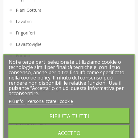
Piani Cottura
Lavatrici
Frigoriferi
Lavastoviglie
Fornelli
Noi e terze parti selezionate utilizziamo cookie o
Noi e terze parti selezionate utilizziamo cookie o
tecnologie simili per finalità tecniche e, con il tuo
tecnologie simili per finalità tecniche e, con il tuo
Climatizzatori
consenso, anche per altre finalità come specificato
consenso, anche per altre finalità come specificato
nella cookie policy. Il rifiuto del consenso può
nella cookie policy. Il rifiuto del consenso può
Importazione EBay
rendere non disponibili le relative funzioni. Usa il
rendere non disponibili le relative funzioni. Usa il
pulsante “Accetta” o chiudi questa informativa per
pulsante “Accetta” o chiudi questa informativa per
RAPIDO E GRATUITO
acconsentire.
acconsentire.
Piú info
Piú info
Personalizzare i cookie
Personalizzare i cookie
NUOVI ARRIVI
LINEA PROFESSIONAL
RIFIUTA TUTTI
RIFIUTA TUTTI
Prodotto Finito
ACCETTO
ACCETTO
RICAMBI PARLUX