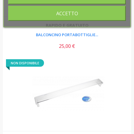
ACCETTO
ACCETTO
RAPIDO E GRATUITO
BALCONCINO PORTABOTTIGLIE...
25,00 €
Prezzo
NON DISPONIBILE