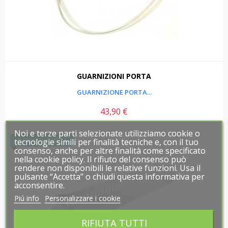
GUARNIZIONI PORTA
GUARNIZIONE PORTA...
43,90 €
Prezzo
Noi e terze parti selezionate utilizziamo cookie o
Noi e terze parti selezionate utilizziamo cookie o
tecnologie simili per finalità tecniche e, con il tuo
tecnologie simili per finalità tecniche e, con il tuo
NON DISPONIBILE
consenso, anche per altre finalità come specificato
consenso, anche per altre finalità come specificato
nella cookie policy. Il rifiuto del consenso può
nella cookie policy. Il rifiuto del consenso può
rendere non disponibili le relative funzioni. Usa il
rendere non disponibili le relative funzioni. Usa il
pulsante “Accetta” o chiudi questa informativa per
pulsante “Accetta” o chiudi questa informativa per
acconsentire.
acconsentire.
Piú info
Piú info
Personalizzare i cookie
Personalizzare i cookie
RIFIUTA TUTTI
RIFIUTA TUTTI