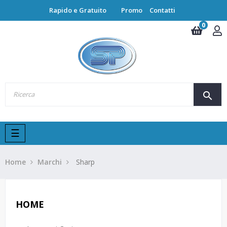
Rapido e Gratuito
Promo
Contatti
0
search
navigazione
☰
Toggle
Home
Marchi
Sharp
HOME