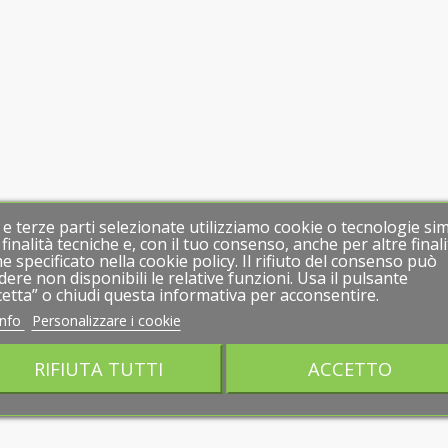
 e terze parti selezionate utilizziamo cookie o tecnologie simi
 e terze parti selezionate utilizziamo cookie o tecnologie simi
finalità tecniche e, con il tuo consenso, anche per altre finali
finalità tecniche e, con il tuo consenso, anche per altre finali
e specificato nella cookie policy. Il rifiuto del consenso può
e specificato nella cookie policy. Il rifiuto del consenso può
dere non disponibili le relative funzioni. Usa il pulsante
dere non disponibili le relative funzioni. Usa il pulsante
cetta” o chiudi questa informativa per acconsentire.
cetta” o chiudi questa informativa per acconsentire.
info
info
Personalizzare i cookie
Personalizzare i cookie
RIFIUTA TUTTI
RIFIUTA TUTTI
ACCETTO
ACCETTO