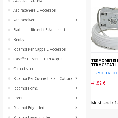
Accessori Cucina
Aspiracenere E Accessori
Aspirapolveri
Barbecue Ricambi E Accessori
Bimby
Ricambi Per Cappa E Accessori
Caraffe Filtranti E Filtri Acqua
TERMOMETRI 
TERMOSTATI
Climatizzatori
Ricambi Per Cucine E Piani Cottura
41,82 €
Prezzo
Ricambi Fornelli
Forni
Mostrando 1-3
Ricambi Frigoriferi
Ricambi Lavastoviglie