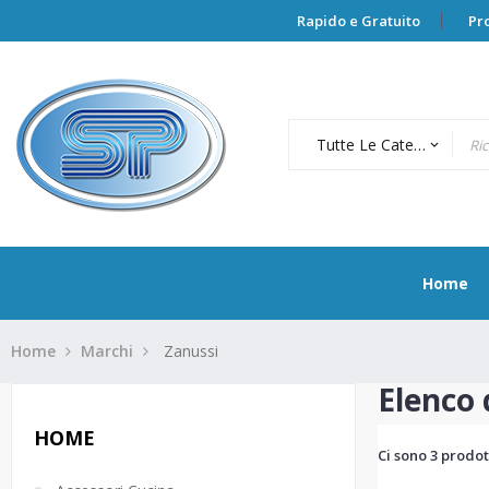
Rapido e Gratuito
Pr
Tutte Le Categorie
keyboard_arrow_down
Home
Home
Marchi
Zanussi
Elenco 
HOME
Ci sono 3 prodott