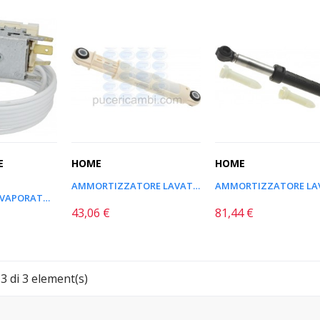
E
HOME
HOME
AMMORTIZZATORE LAVATRICE...
TERMOSTATO EVAPORATORE K22...
43,06 €
81,44 €
Prezzo
Prezzo
 di 3 element(s)