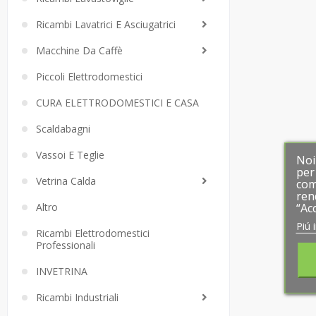
Ricambi Lavatrici E Asciugatrici
Macchine Da Caffè
Piccoli Elettrodomestici
CURA ELETTRODOMESTICI E CASA
Scaldabagni
Vassoi E Teglie
Noi
Noi
per 
per 
Vetrina Calda
com
com
ren
ren
Altro
“Ac
“Ac
Piú 
Piú 
Ricambi Elettrodomestici
Professionali
INVETRINA
Ricambi Industriali