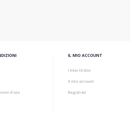
NDIZIONI
IL MIO ACCOUNT
I miei Ordini
Il mio account
zioni d'uso
Registrati